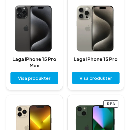
Laga iPhone 15 Pro
Laga iPhone 15 Pro
Max
Visa produkter
Visa produkter
P
REA
R
O
D
U
K