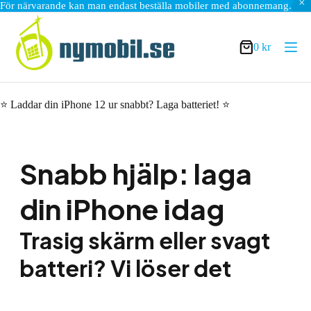
För närvarande kan man endast beställa mobiler med abonnemang.
Hoppa
till
innehåll
0
kr
Varukorg
⭐ Laddar din iPhone 12 ur snabbt? Laga batteriet! ⭐
Snabb hjälp: laga
din iPhone idag
Trasig skärm eller svagt
batteri? Vi löser det