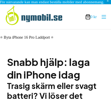
För närvarande kan man endast beställa mobiler med abonnemang.
Hoppa
till
innehåll
0
kr
Varukorg
⭐ Byta iPhone 16 Pro Laddport ⭐
Snabb hjälp: laga
din iPhone idag
Trasig skärm eller svagt
batteri? Vi löser det