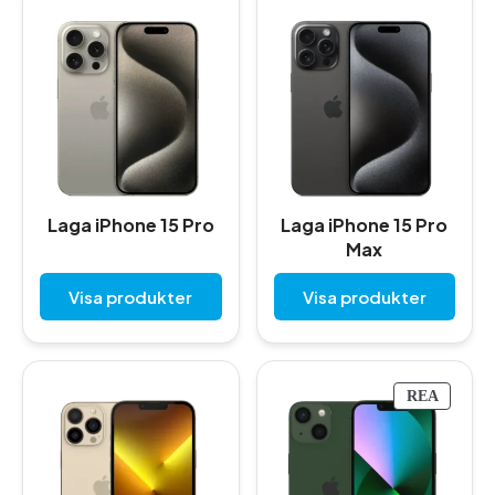
Laga iPhone 15 Pro
Laga iPhone 15 Pro
Max
Visa produkter
Visa produkter
P
REA
R
O
D
U
K