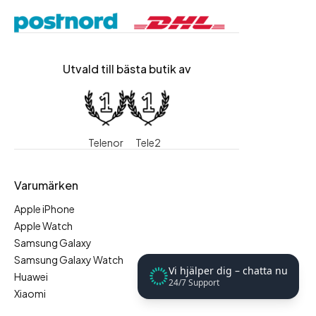
Utvald till bästa butik av
Telenor
Tele2
Varumärken
Apple iPhone
Apple Watch
Samsung Galaxy
Samsung Galaxy Watch
Vi hjälper dig – chatta nu
Huawei
24/7 Support
Xiaomi