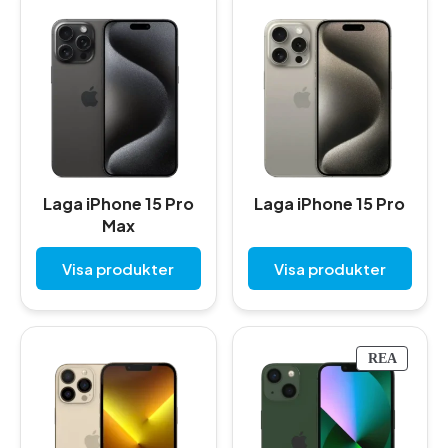
Laga iPhone 15 Pro
Laga iPhone 15 Pro
Max
Visa produkter
Visa produkter
P
REA
R
O
D
U
K