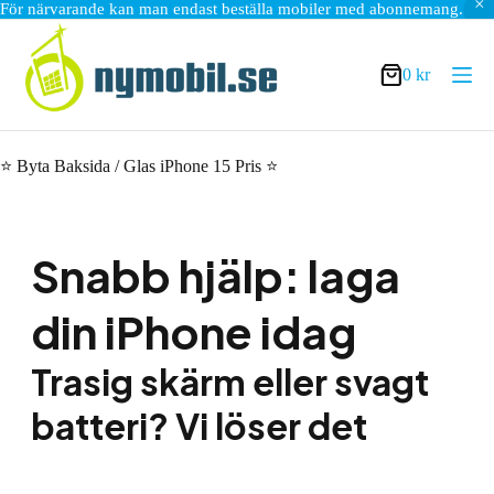
För närvarande kan man endast beställa mobiler med abonnemang.
Hoppa
till
innehåll
0
kr
Varukorg
⭐ Byta Baksida / Glas iPhone 15 Pris ⭐
Snabb hjälp: laga
din iPhone idag
Trasig skärm eller svagt
batteri? Vi löser det