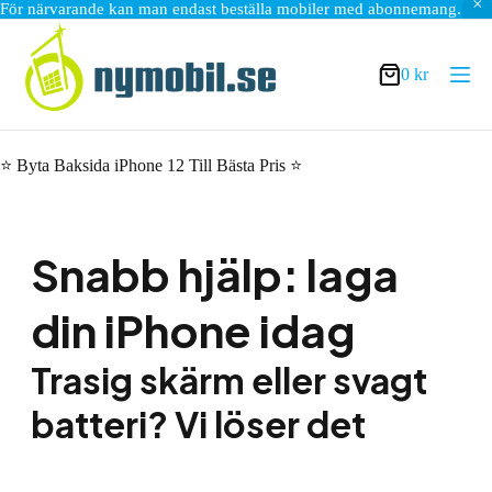
För närvarande kan man endast beställa mobiler med abonnemang.
Hoppa
till
innehåll
0
kr
Varukorg
⭐ Byta Baksida iPhone 12 Till Bästa Pris ⭐
Snabb hjälp: laga
din iPhone idag
Trasig skärm eller svagt
batteri? Vi löser det