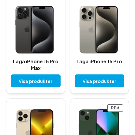
Laga iPhone 15 Pro
Laga iPhone 15 Pro
Max
Visa produkter
Visa produkter
P
REA
R
O
D
U
K