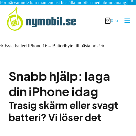
För närvarande kan man endast beställa mobiler med abonnemang.
Hoppa
till
innehåll
0
kr
Varukorg
⭐ Byta batteri iPhone 16 – Batteribyte till bästa pris! ⭐
Snabb hjälp: laga
din iPhone idag
Trasig skärm eller svagt
batteri? Vi löser det