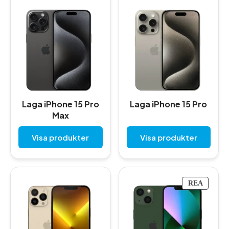
Laga iPhone 15 Pro
Laga iPhone 15 Pro
Max
Visa produkter
Visa produkter
P
REA
R
O
D
U
K