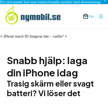
För närvarande kan man endast beställa mobiler med abonnemang.
Hoppa
till
innehåll
0
kr
Varukorg
⭐ iPhone touch ID fungerar inte – varför? ⭐
Snabb hjälp: laga
din iPhone idag
Trasig skärm eller svagt
batteri? Vi löser det