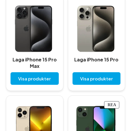
Laga iPhone 15 Pro
Laga iPhone 15 Pro
Max
Visa produkter
Visa produkter
P
REA
R
O
D
U
K