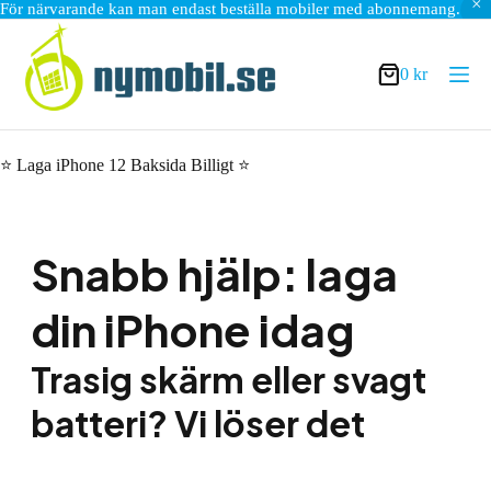
För närvarande kan man endast beställa mobiler med abonnemang.
Hoppa
till
innehåll
0
kr
Varukorg
⭐ Laga iPhone 12 Baksida Billigt ⭐
Snabb hjälp: laga
din iPhone idag
Trasig skärm eller svagt
batteri? Vi löser det