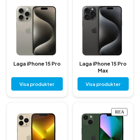
Laga iPhone 15 Pro
Laga iPhone 15 Pro
Max
Visa produkter
Visa produkter
P
REA
R
O
D
U
K