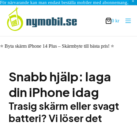
För närvarande kan man endast beställa mobiler med abonnemang.
Hoppa
till
innehåll
0
kr
Varukorg
⭐ Byta skärm iPhone 14 Plus – Skärmbyte till bästa pris! ⭐
Snabb hjälp: laga
din iPhone idag
Trasig skärm eller svagt
batteri? Vi löser det