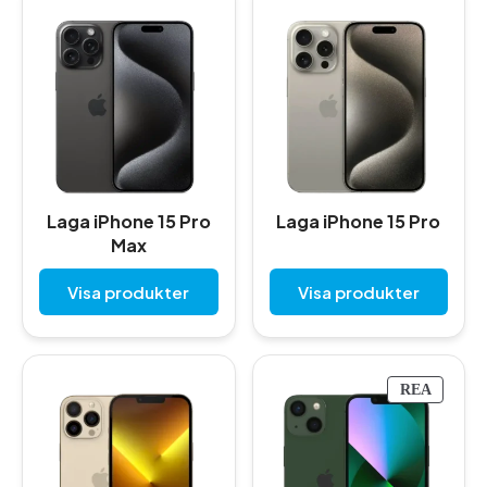
Laga iPhone 15 Pro
Laga iPhone 15 Pro
Max
Visa produkter
Visa produkter
P
REA
R
O
D
U
K