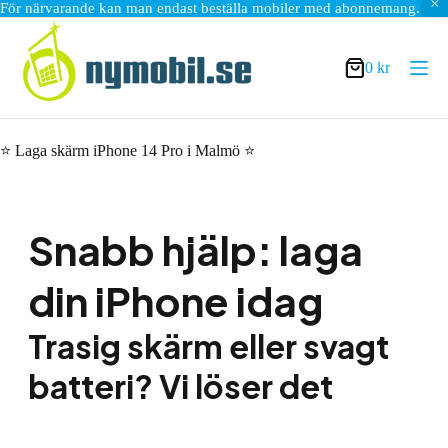
För närvarande kan man endast beställa mobiler med abonnemang.
Hoppa
till
innehåll
0
kr
Varukorg
⭐ Laga skärm iPhone 14 Pro i Malmö ⭐
Snabb hjälp: laga
din iPhone idag
Trasig skärm eller svagt
batteri? Vi löser det