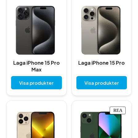
Laga iPhone 15 Pro
Laga iPhone 15 Pro
Max
Visa produkter
Visa produkter
P
REA
R
O
D
U
K