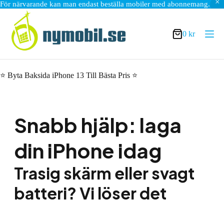
För närvarande kan man endast beställa mobiler med abonnemang.
Hoppa
till
innehåll
0
kr
Varukorg
⭐ Byta Baksida iPhone 13 Till Bästa Pris ⭐
Snabb hjälp: laga
din iPhone idag
Trasig skärm eller svagt
batteri? Vi löser det