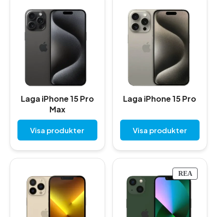
Laga iPhone 15 Pro
Laga iPhone 15 Pro
Max
Visa produkter
Visa produkter
P
REA
R
O
D
U
K