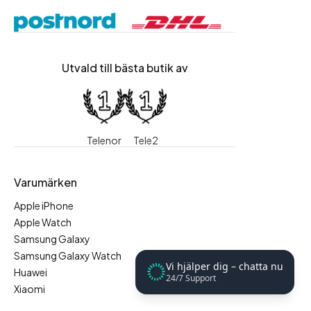
Utvald till bästa butik av
Telenor
Tele2
Varumärken
Apple iPhone
Apple Watch
Samsung Galaxy
Samsung Galaxy Watch
Vi hjälper dig – chatta nu
Huawei
24/7 Support
Xiaomi