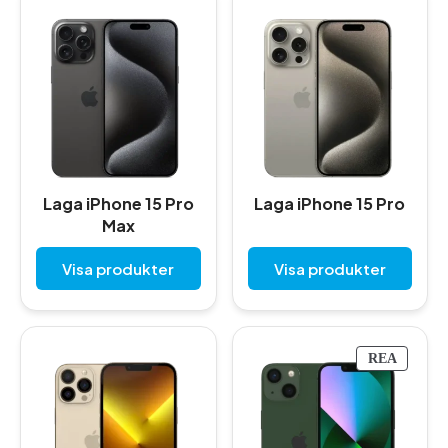
Laga iPhone 15 Pro
Laga iPhone 15 Pro
Max
Visa produkter
Visa produkter
P
REA
R
O
D
U
K