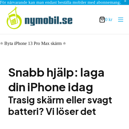
För närvarande kan man endast beställa mobiler med abonnemang.
Hoppa
till
innehåll
0
kr
Varukorg
⭐ Byta iPhone 13 Pro Max skärm ⭐
Snabb hjälp: laga
din iPhone idag
Trasig skärm eller svagt
batteri? Vi löser det