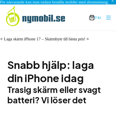
För närvarande kan man endast beställa mobiler med abonnemang.
Hoppa
till
innehåll
0
kr
Varukorg
⭐ Laga skärm iPhone 17 – Skärmbyte till bästa pris! ⭐
Snabb hjälp: laga
din iPhone idag
Trasig skärm eller svagt
batteri? Vi löser det