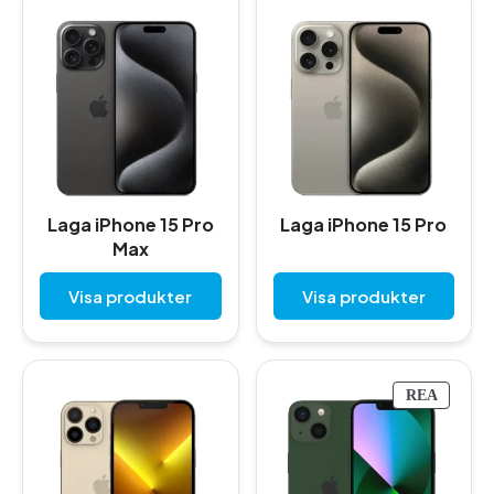
Laga iPhone 15 Pro
Laga iPhone 15 Pro
Max
Visa produkter
Visa produkter
P
REA
R
O
D
U
K